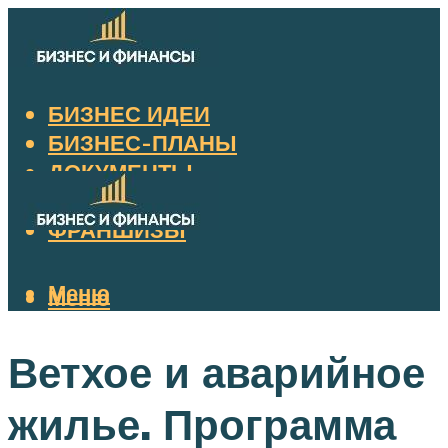
БИЗНЕС ИДЕИ
БИЗНЕС-ПЛАНЫ
ДОКУМЕНТЫ
НАЛОГИ
ФРАНШИЗЫ
Меню
Меню
Ветхое и аварийное
жилье. Программа