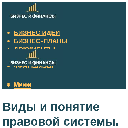
БИЗНЕС ИДЕИ
БИЗНЕС-ПЛАНЫ
ДОКУМЕНТЫ
НАЛОГИ
ФРАНШИЗЫ
Меню
Меню
Виды и понятие
правовой системы.