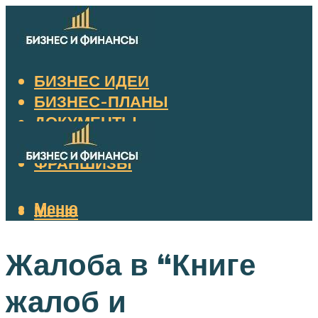
БИЗНЕС ИДЕИ
БИЗНЕС-ПЛАНЫ
ДОКУМЕНТЫ
НАЛОГИ
ФРАНШИЗЫ
Меню
Меню
Жалоба в “Книге
жалоб и