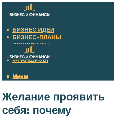
БИЗНЕС ИДЕИ
БИЗНЕС-ПЛАНЫ
ДОКУМЕНТЫ
НАЛОГИ
ФРАНШИЗЫ
Меню
Меню
Желание проявить
себя: почему