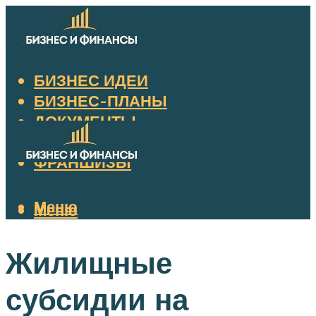
БИЗНЕС ИДЕИ
БИЗНЕС-ПЛАНЫ
ДОКУМЕНТЫ
НАЛОГИ
ФРАНШИЗЫ
Меню
Меню
Жилищные
субсидии на