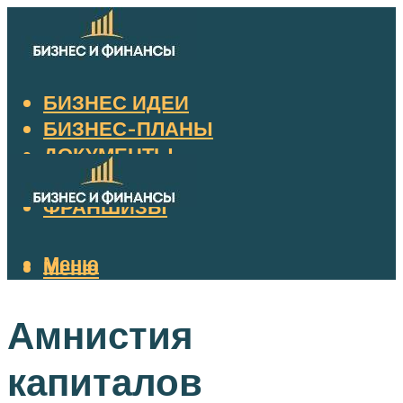
БИЗНЕС ИДЕИ
БИЗНЕС-ПЛАНЫ
ДОКУМЕНТЫ
НАЛОГИ
ФРАНШИЗЫ
Меню
Меню
Амнистия
капиталов