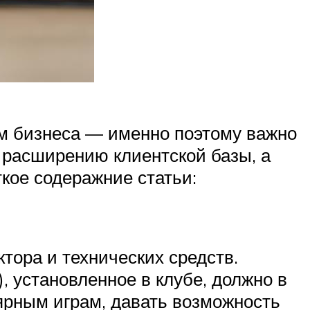
ам бизнеса — именно поэтому важно
 расширению клиентской базы, а
кое содеражние статьи:
тора и технических средств.
 установленное в клубе, должно в
лярным играм, давать возможность