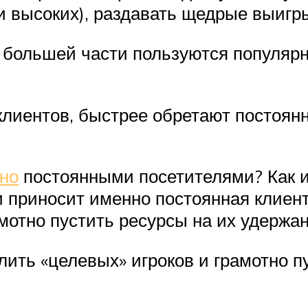
, и высоких), раздавать щедрые выиг
 большей части пользуются популярн
лиентов, быстрее обретают постоянны
нно
постоянными посетителями? Как и 
 приносит именно постоянная клиен
амотно пустить ресурсы на их удержа
ить «целевых» игроков и грамотно пу