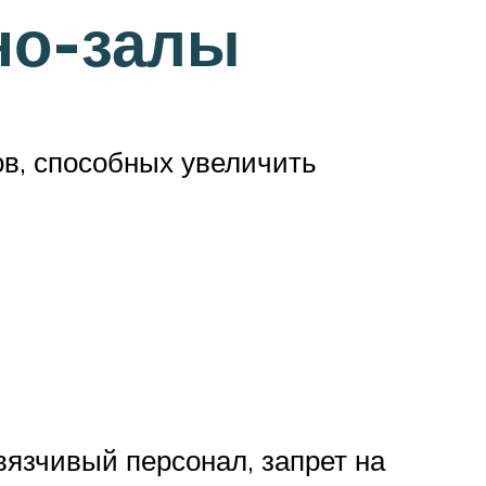
но-залы
в, способных увеличить
вязчивый персонал, запрет на