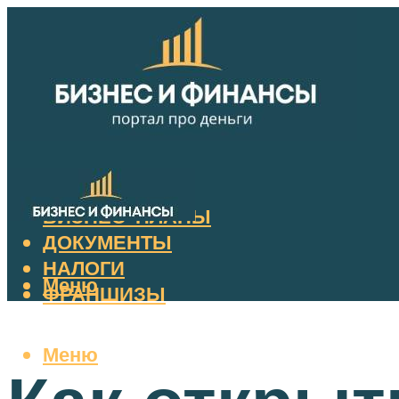
БИЗНЕС ИДЕИ
БИЗНЕС-ПЛАНЫ
ДОКУМЕНТЫ
НАЛОГИ
Меню
ФРАНШИЗЫ
Меню