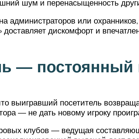
ишний шум и перенасыщенность друг
на администраторов или охранников, 
 доставляет дискомфорт и впечатлен
ль — постоянный 
что выигравший посетитель возвраща
ора — не дать новому игроку проигра
ровых клубов — ведущая составляюща