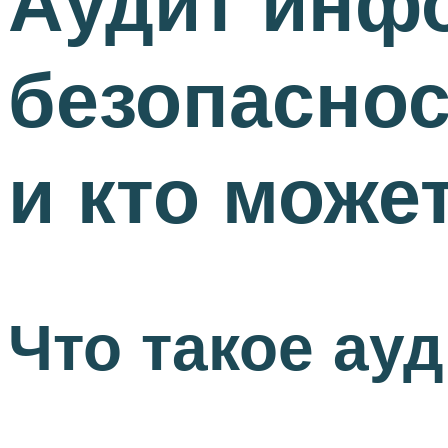
Аудит инф
безопаснос
и кто може
Что такое ау