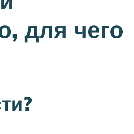
й
о, для чего
сти?