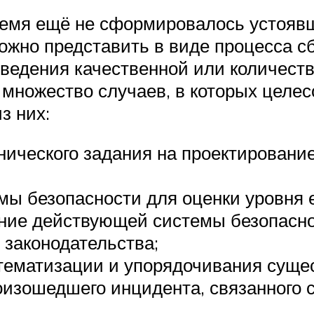
время ещё не сформировалось устояв
можно представить в виде процесса 
ведения качественной или количеств
множество случаев, в которых целес
з них:
хнического задания на проектировани
мы безопасности для оценки уровня 
ение действующей системы безопасно
 законодательства;
стематизации и упорядочивания сущ
роизошедшего инцидента, связанног