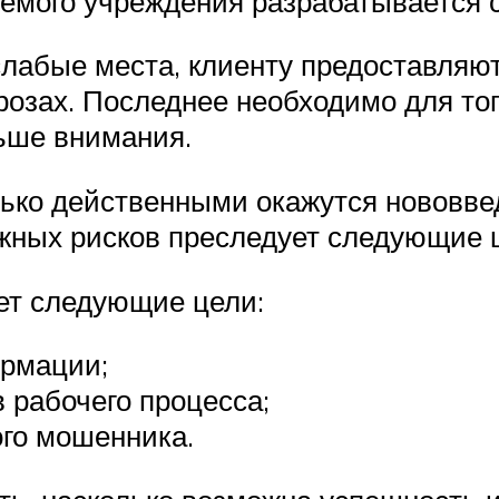
емого учреждения разрабатывается 
слабые места, клиенту предоставляю
зах. Последнее необходимо для того
льше внимания.
олько действенными окажутся нововве
жных рисков преследует следующие 
ет следующие цели:
ормации;
 рабочего процесса;
ого мошенника.