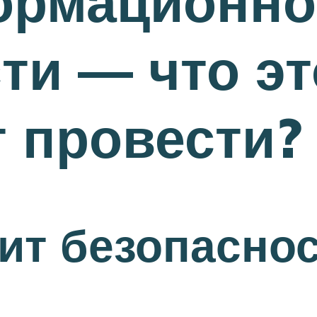
ормационно
ти — что эт
т провести?
дит безопасно