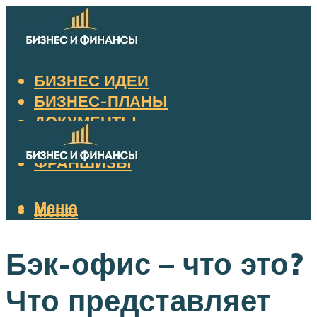
БИЗНЕС ИДЕИ
БИЗНЕС-ПЛАНЫ
ДОКУМЕНТЫ
НАЛОГИ
ФРАНШИЗЫ
Меню
Меню
Бэк-офис – что это?
Что представляет