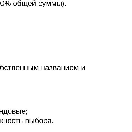
 50% общей суммы).
обственным названием и
ендовые;
жность выбора.