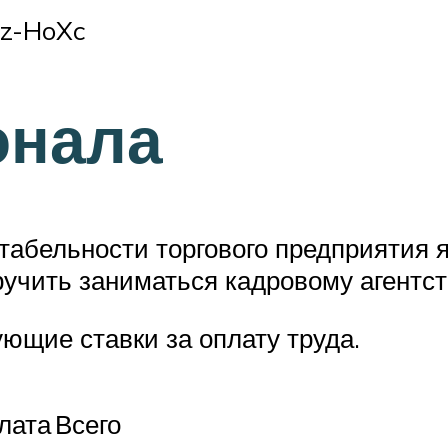
Nz-HoXc
онала
абельности торгового предприятия 
учить заниматься кадровому агентст
ющие ставки за оплату труда.
лата
Всего