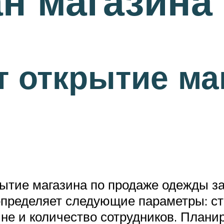
ан магазина
т открытие ма
рытие магазина по продаже одежды з
ь определяет следующие параметры: с
не и количество сотрудников. Плани