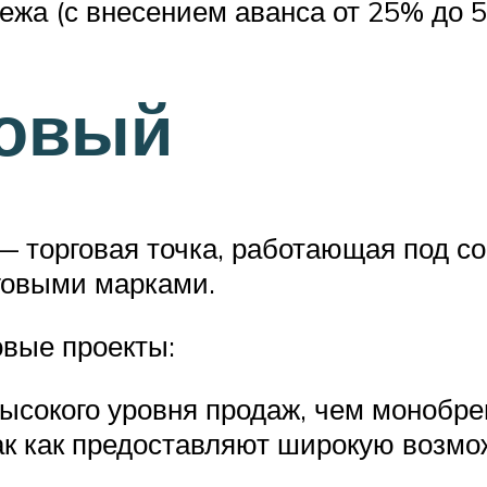
тежа (с внесением аванса от 25% до
овый
 торговая точка, работающая под с
говыми марками.
овые проекты:
высокого уровня продаж, чем монобр
ак как предоставляют широкую возмо