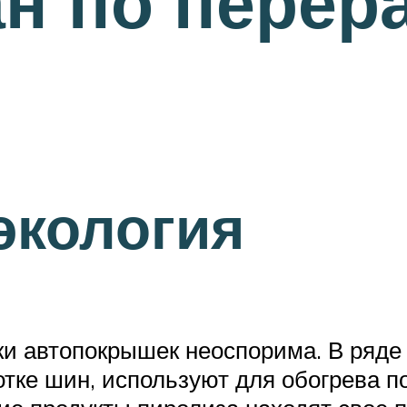
н по перер
экология
и автопокрышек неоспорима. В ряде 
тке шин, используют для обогрева п