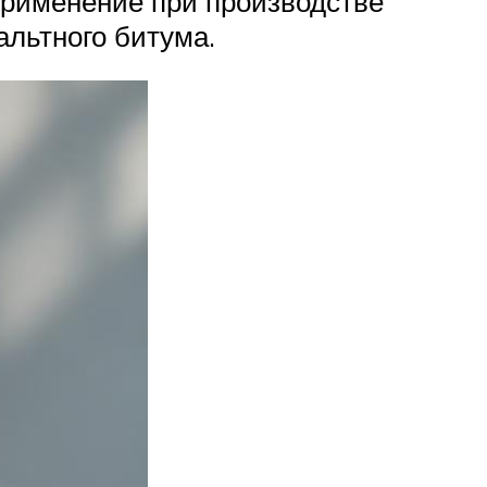
применение при производстве
льтного битума.