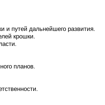
.
и и путей дальнейшего развития.
елей крошки.
ласти.
ного планов.
етственности.