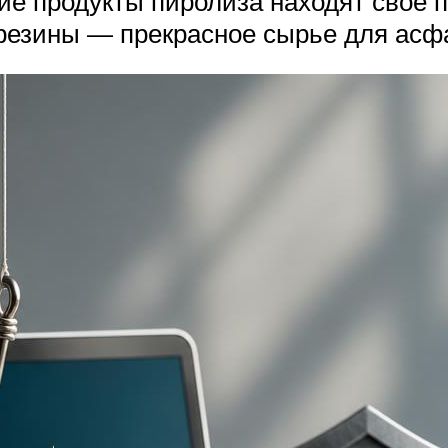
ие продукты пиролиза находят свое 
резины — прекрасное сырье для асфа