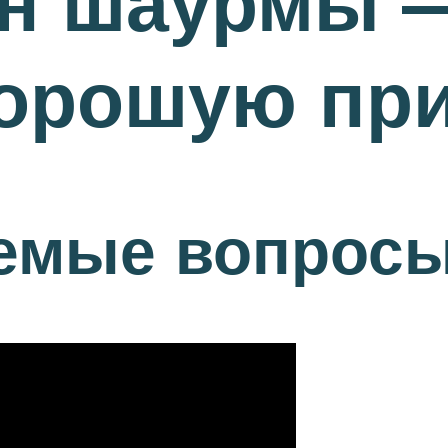
ан шаурмы —
хорошую пр
аемые вопрос