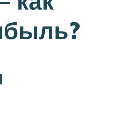
 как
ибыль?
ы