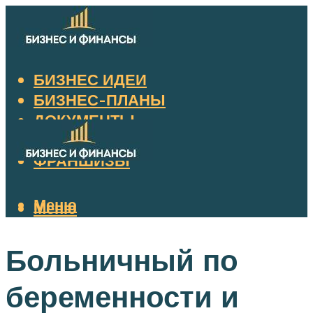
БИЗНЕС ИДЕИ
БИЗНЕС-ПЛАНЫ
ДОКУМЕНТЫ
НАЛОГИ
ФРАНШИЗЫ
Меню
Меню
Больничный по
беременности и