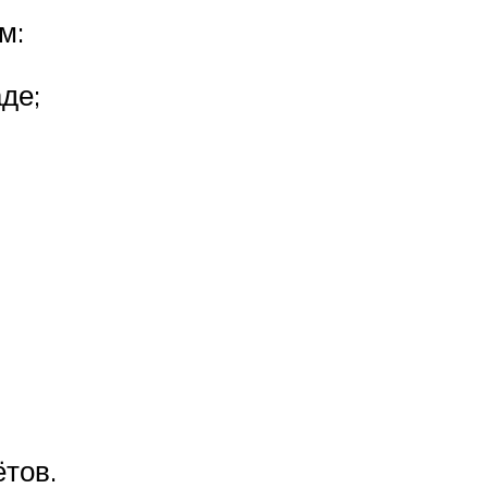
м:
де;
тов.