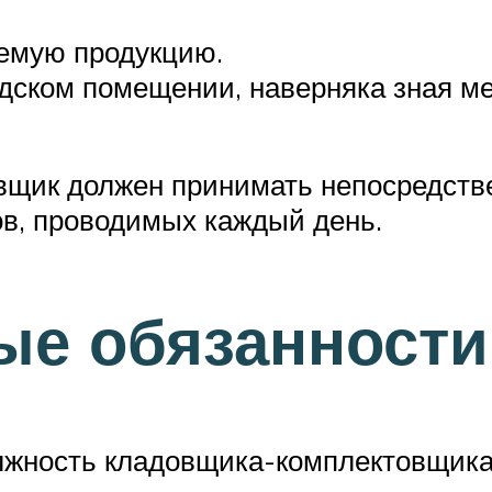
емую продукцию.
дском помещении, наверняка зная ме
вщик должен принимать непосредстве
ов, проводимых каждый день.
ые обязанности
лжность кладовщика-комплектовщика