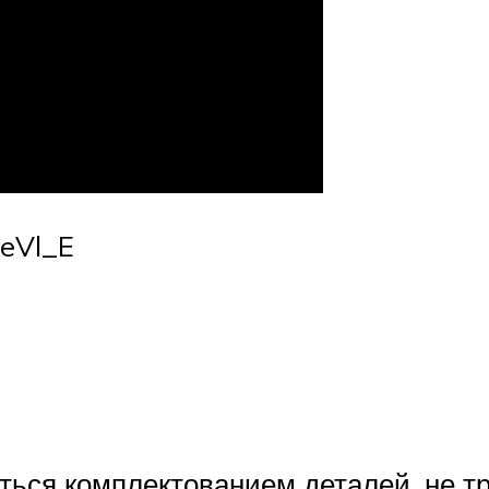
eeVl_E
ться комплектованием деталей, не т