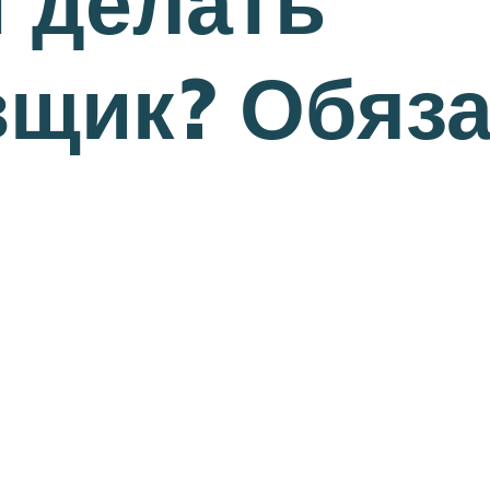
 делать
вщик? Обяз