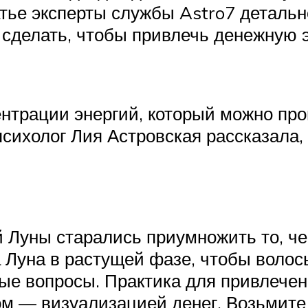
тье эксперты службы Astro7 детальн
о сделать, чтобы привлечь денежную 
трации энергий, который можно пров
сихолог Лия Астровская рассказала, 
 Луны старались приумножить то, чег
ка Луна в растущей фазе, чтобы воло
е вопросы. Практика для привлечен
м — визуализацией денег. Возьмите