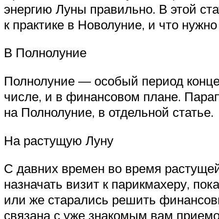
энергию Луны правильно. В этой ста
к практике в Новолуние, и что нужн
В Полнолуние
Полнолуние — особый период концен
числе, и в финансовом плане. Парап
на Полнолуние, в отдельной статье.
На растущую Луну
С давних времен во время растущей
назначать визит к парикмахеру, по
или же старались решить финансовы
связана с уже знакомым вам приемо