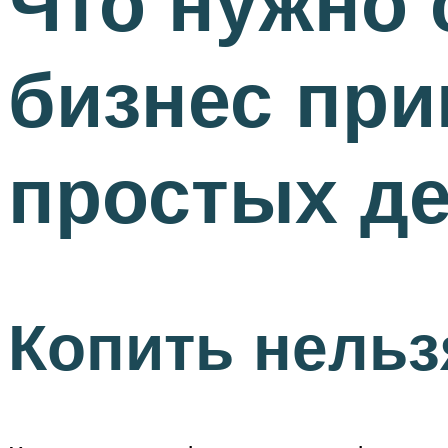
Что нужно 
бизнес при
простых д
Копить нельз