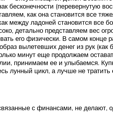
 знак бесконечности (перевернутую в
тавляем, как она становится все тя
 как между ладоней становится все 
ко, детально представляем вес огром
вать его физически. В самом конце 
браз вылетевших денег из рук (как б
колько минут еще продолжаем остава
лии, принимаем ее и улыбаемся. Куп
есь лунный цикл, а лучше не тратить
 связанные с финансами, не делают, о