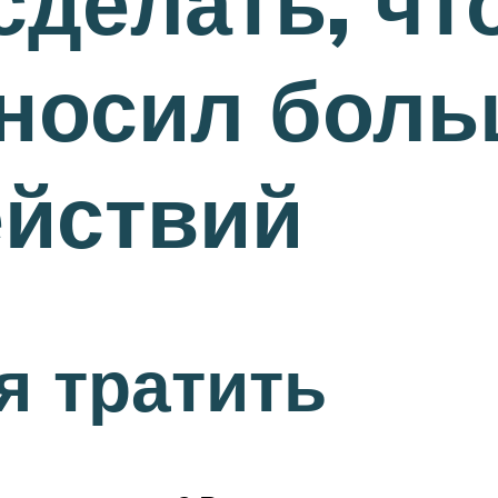
сделать, ч
носил боль
ействий
я тратить