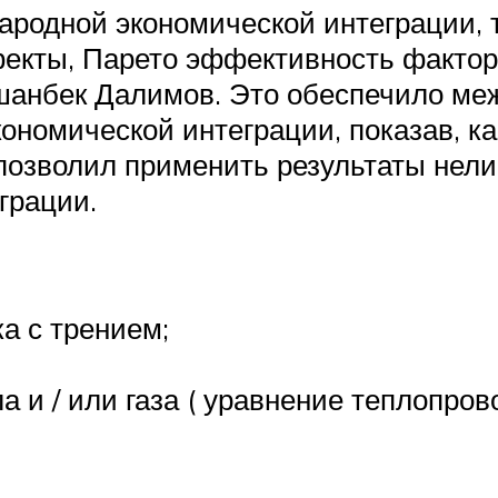
родной экономической интеграции, т
фекты, Парето эффективность факторо
шанбек Далимов. Это обеспечило ме
ономической интеграции, показав, к
 позволил применить результаты нел
грации.
а с трением;
 и / или газа ( уравнение теплопро