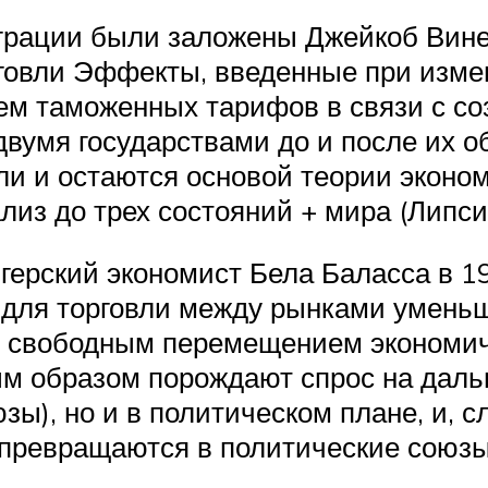
грации были заложены Джейкоб Винер
рговли Эффекты, введенные при изм
ем таможенных тарифов в связи с со
двумя государствами до и после их о
ли и остаются основой теории экон
из до трех состояний + мира (Липси 
рский экономист Бела Баласса в 196
для торговли между рынками уменьш
 свободным перемещением экономич
м образом порождают спрос на даль
ы), но и в политическом плане, и, 
превращаются в политические союзы