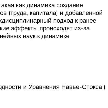
акая как динамика создание
в (труда, капитала) и добавленной
ждисциплинарный подход к ранее
акие эффекты происходят из-за
инейных наук к динамике
водности и Уравнения Навье-Стокса )