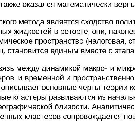
 также оказался математически верн
ого метода является сходство поли
ых жидкостей в реторте: они, наконе
мическое пространство (налоговая, с
ец, становится единым вместе с этап
язь между динамикой макро- и микр
ов, и временной и пространственно
 описывает основные черты теории 
ые кластеры развиваются из начальн
ографической близости. Аналитичес
енных кластеров сопровождается по