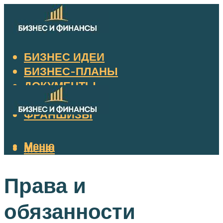
БИЗНЕС ИДЕИ
БИЗНЕС-ПЛАНЫ
ДОКУМЕНТЫ
НАЛОГИ
ФРАНШИЗЫ
Меню
Меню
Права и
обязанности