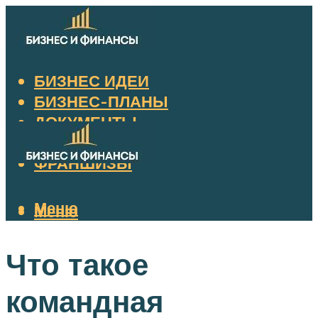
БИЗНЕС ИДЕИ
БИЗНЕС-ПЛАНЫ
ДОКУМЕНТЫ
НАЛОГИ
ФРАНШИЗЫ
Меню
Меню
Что такое
командная