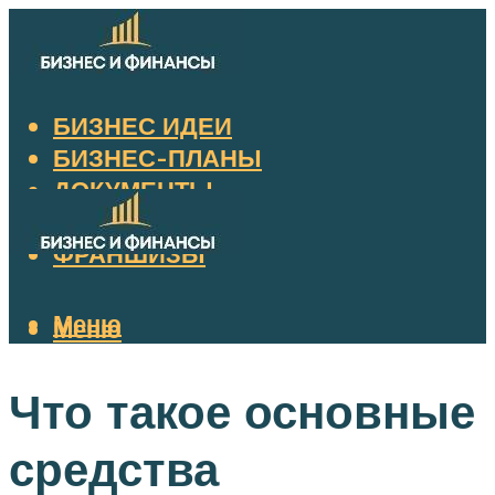
БИЗНЕС ИДЕИ
БИЗНЕС-ПЛАНЫ
ДОКУМЕНТЫ
НАЛОГИ
ФРАНШИЗЫ
Меню
Меню
Что такое основные
средства