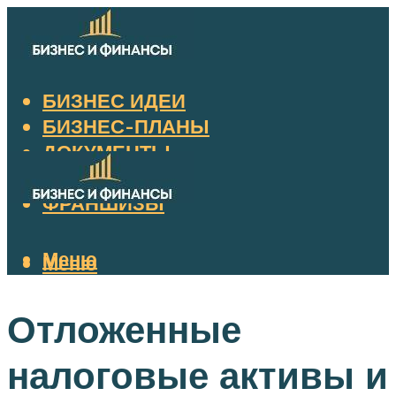
БИЗНЕС ИДЕИ
БИЗНЕС-ПЛАНЫ
ДОКУМЕНТЫ
НАЛОГИ
ФРАНШИЗЫ
Меню
Меню
Отложенные
налоговые активы и