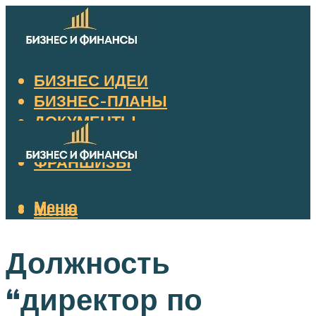
БИЗНЕС ИДЕИ
БИЗНЕС-ПЛАНЫ
ДОКУМЕНТЫ
НАЛОГИ
ФРАНШИЗЫ
Меню
Меню
Должность
“директор по