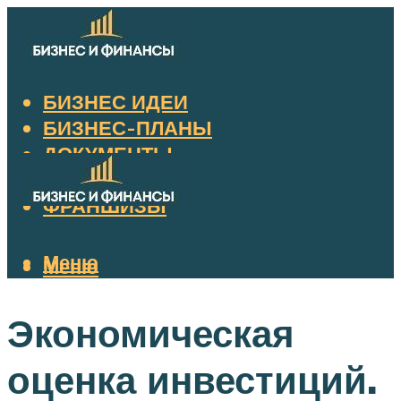
БИЗНЕС ИДЕИ
БИЗНЕС-ПЛАНЫ
ДОКУМЕНТЫ
НАЛОГИ
ФРАНШИЗЫ
Меню
Меню
Экономическая
оценка инвестиций.