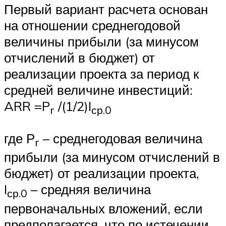
Первый вариант расчета основан
на отношении среднегодовой
величины прибыли (за минусом
отчислений в бюджет) от
реализации проекта за период к
средней величине инвестиций:
ARR =P
/(1/2)I
r
ср.0
где Р
– среднегодовая величина
r
прибыли (за минусом отчислений в
бюджет) от реализации проекта,
I
– средняя величина
ср.0
первоначальных вложений, если
предполагается, что по истечении