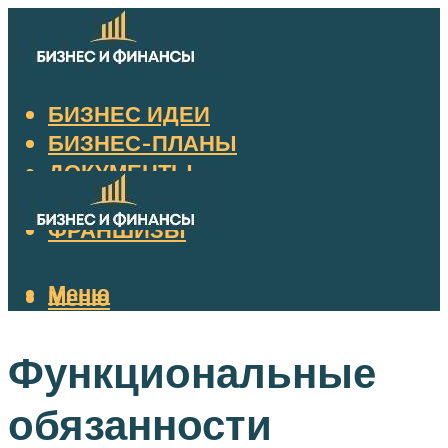
БИЗНЕС ИДЕИ
БИЗНЕС-ПЛАНЫ
ДОКУМЕНТЫ
НАЛОГИ
ФРАНШИЗЫ
Меню
Меню
Функциональные
обязанности