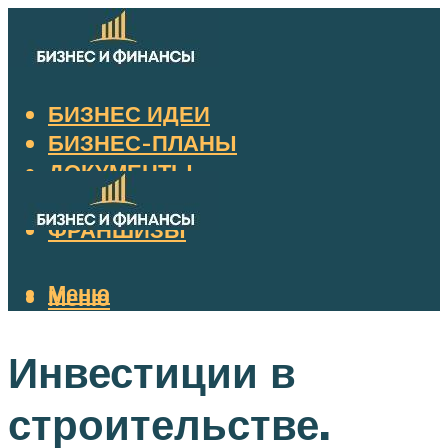
БИЗНЕС ИДЕИ
БИЗНЕС-ПЛАНЫ
ДОКУМЕНТЫ
НАЛОГИ
ФРАНШИЗЫ
Меню
Меню
Инвестиции в
строительстве.