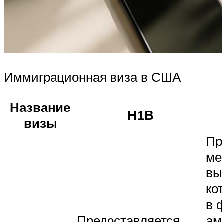
Иммиграционная виза в США
Название
Н1В
визы
Пр
ме
вы
ко
в 
Предоставляется
ам