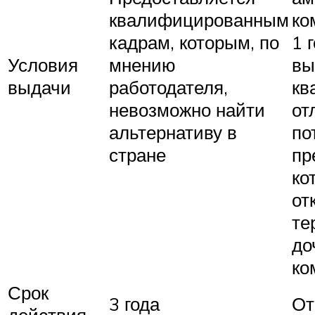
квалифицированным
ко
кадрам, которым, по
1 
Условия
мнению
вы
выдачи
работодателя,
кв
невозможно найти
от
альтернативу в
по
стране
пр
ко
от
те
до
ко
Срок
3 года
От
действия