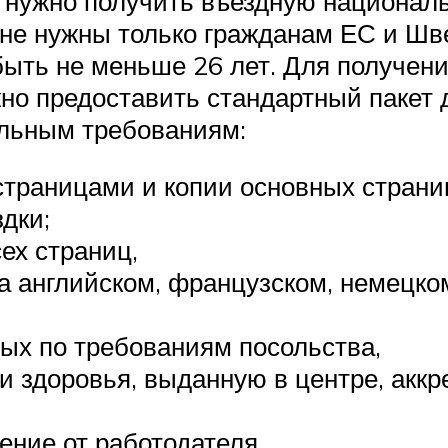
, нужно получить въездную национал
 не нужны только гражданам ЕС и Шв
быть не меньше 26 лет. Для получени
но предоставить стандартный пакет 
ельным требованиям:
страницами и копии основных страни
дки;
ех страниц,
а английском, французском, немецко
ых по требованиям посольства,
и здоровья, выданную в центре, акк
ение от работодателя,