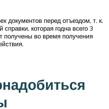
.
х документов перед отъездом, т. к.
справки, которая годна всего 3
дут получены во время получения
ействия.
онадобиться
ы