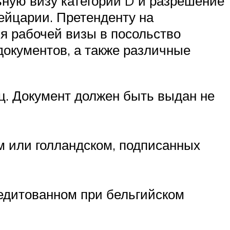
ьную визу категории D и разрешение
ейцарии. Претенденту на
я рабочей визы в посольство
документов, а также различные
ц. Документ должен быть выдан не
м или голландском, подписанных
редитованном при бельгийском