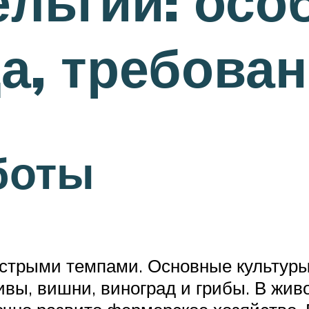
ельгии: осо
а, требова
боты
стрыми темпами. Основные культуры 
сливы, вишни, виноград и грибы. В жи