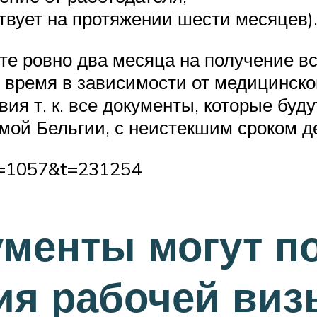
твует на протяжении шести месяцев)
е ровно два месяца на получение все
время в зависимости от медицинской 
вия т. к. все документы, которые бу
амой Бельгии, с неистекшим сроком д
?f=1057&t=231254
ументы могут п
ия рабочей виз