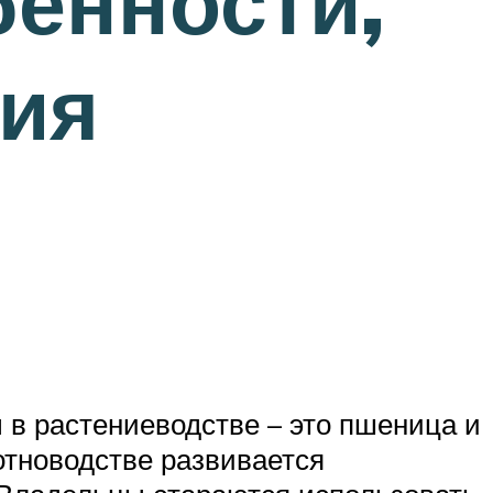
бенности,
ния
в растениеводстве – это пшеница и
вотноводстве развивается