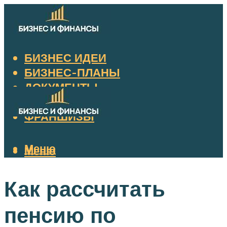
БИЗНЕС ИДЕИ
БИЗНЕС-ПЛАНЫ
ДОКУМЕНТЫ
НАЛОГИ
ФРАНШИЗЫ
Меню
Меню
Как рассчитать
пенсию по