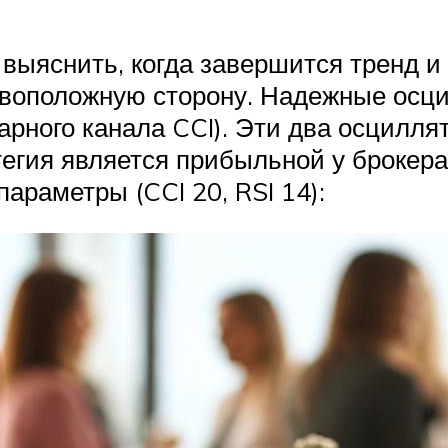
выяснить, когда завершится тренд и
ивоположную сторону. Надежные осц
варного канала CCI). Эти два осцилл
тегия является прибыльной у брокер
араметры (CCI 20, RSI 14):