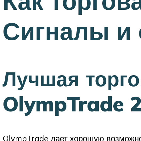
Как торгов
Сигналы и 
Лучшая торго
OlympTrade 
OlympTrade дает хорошую возможнос