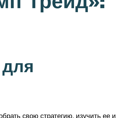
мп Трейд»:
 для
брать свою стратегию, изучить ее и