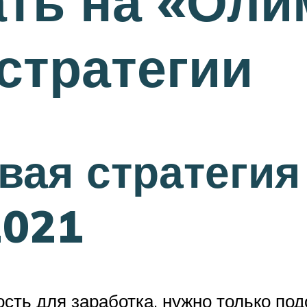
ать на «Оли
стратегии
вая стратегия
2021
ть для заработка, нужно только подо