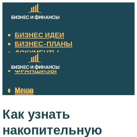
БИЗНЕС ИДЕИ
БИЗНЕС-ПЛАНЫ
ДОКУМЕНТЫ
НАЛОГИ
ФРАНШИЗЫ
Меню
Меню
Как узнать
накопительную