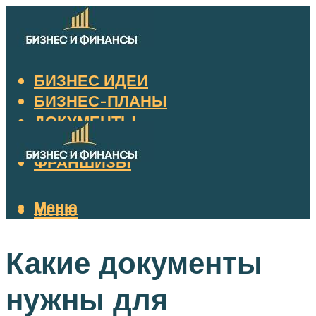
БИЗНЕС ИДЕИ
БИЗНЕС-ПЛАНЫ
ДОКУМЕНТЫ
НАЛОГИ
ФРАНШИЗЫ
Меню
Меню
Какие документы
нужны для