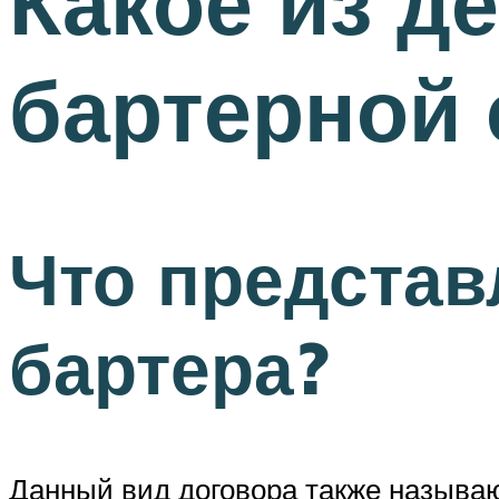
Какое из д
бартерной 
Что представ
бартера?
Данный вид договора также называ