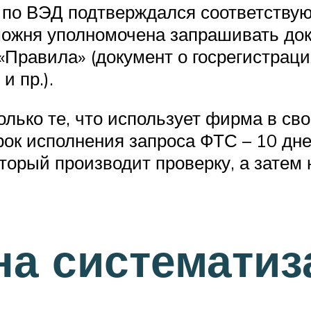
 по ВЭД подтверждался соответству
можня уполномочена запрашивать док
«Правила» (документ о госрегистра
и пр.).
лько те, что использует фирма в св
ок исполнения запроса ФТС – 10 дне
торый производит проверку, а затем 
на систематиз