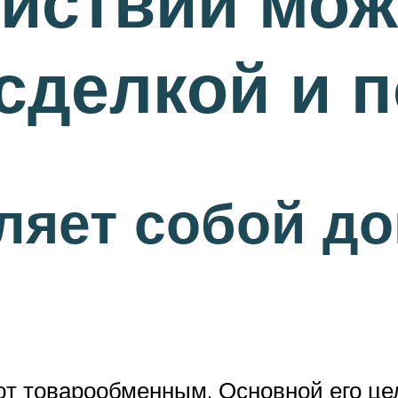
ействий мож
сделкой и 
ляет собой до
ют товарообменным. Основной его ц