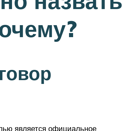
но назвать
почему?
говор
елью является официальное