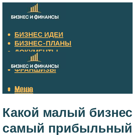
БИЗНЕС ИДЕИ
БИЗНЕС-ПЛАНЫ
ДОКУМЕНТЫ
НАЛОГИ
ФРАНШИЗЫ
Меню
Меню
Какой малый бизнес
самый прибыльный