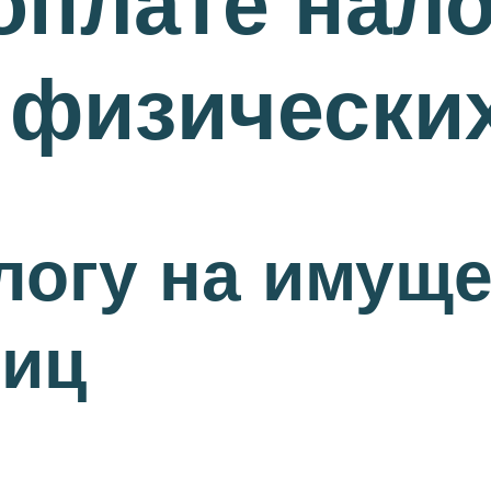
оплате нало
 физически
логу на имущ
лиц