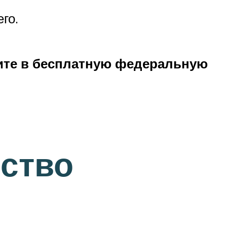
го.
ните в бесплатную федеральную
ество