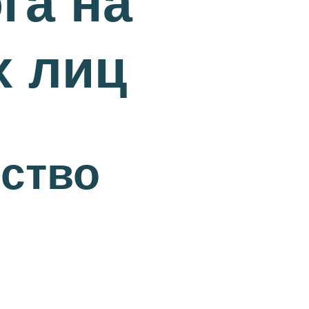
га на
х лиц
ество