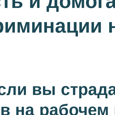
ть и домога
риминации 
если вы страда
в на рабочем