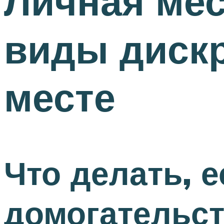
Личная мес
виды диск
месте
Что делать, 
домогательст