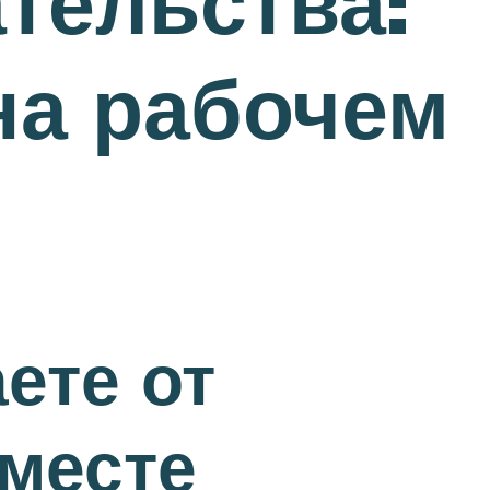
тельства:
на рабочем
ете от
 месте