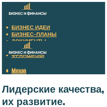
БИЗНЕС ИДЕИ
БИЗНЕС-ПЛАНЫ
ДОКУМЕНТЫ
НАЛОГИ
ФРАНШИЗЫ
Меню
Меню
Лидерские качества,
их развитие.