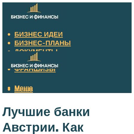
БИЗНЕС ИДЕИ
БИЗНЕС-ПЛАНЫ
ДОКУМЕНТЫ
НАЛОГИ
ФРАНШИЗЫ
Меню
Меню
Лучшие банки
Австрии. Как