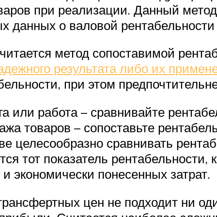
варов при реализации. Данный метод
ых данных о валовой рентабельности
итается метод сопоставимой рентабе
адежного результата либо их примен
бельности, при этом предпочтительн
га или работа – сравнивайте рентабе
ажа товаров – сопоставьте рентабел
е целесообразно сравнивать рентабе
ся тот показатель рентабельности, 
и экономически понесенных затрат.
 трансфертных цен не подходит ни од