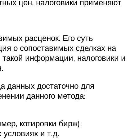
тных цен, налоговики применяют
имых расценок. Его суть
ция о сопоставимых сделках на
и такой информации, налоговики и
.
да данных достаточно для
енении данного метода:
мер, котировки бирж);
 условиях и т.д.