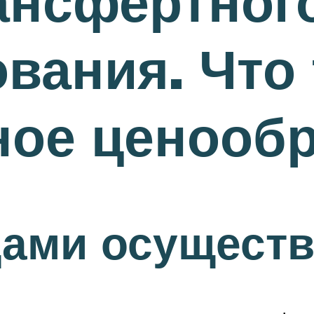
ансфертног
вания. Что 
ное ценообр
дами осущест