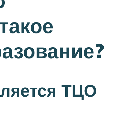
о
такое
азование?
вляется ТЦО