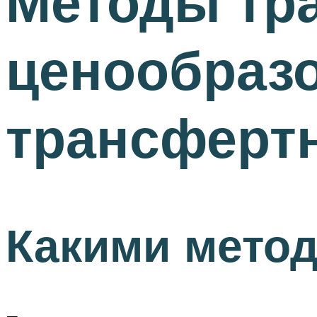
Методы тр
ценообразо
трансферт
Какими мето