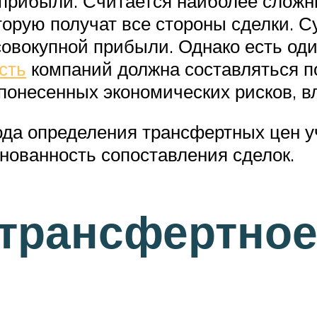
прибыли. Считается наиболее сложны
орую получат все стороны сделки. Су
совокупной прибыли. Однако есть оди
сть
компаний должна составляться 
понесенных экономических рисков, вл
ода определения трансфертных цен у
нованность сопоставления сделок.
 трансфертно