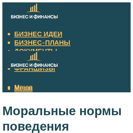
БИЗНЕС ИДЕИ
БИЗНЕС-ПЛАНЫ
ДОКУМЕНТЫ
НАЛОГИ
ФРАНШИЗЫ
Меню
Меню
Моральные нормы
поведения