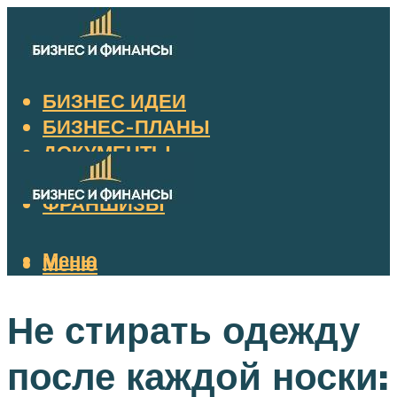
БИЗНЕС ИДЕИ
БИЗНЕС-ПЛАНЫ
ДОКУМЕНТЫ
НАЛОГИ
ФРАНШИЗЫ
Меню
Меню
Не стирать одежду
после каждой носки: