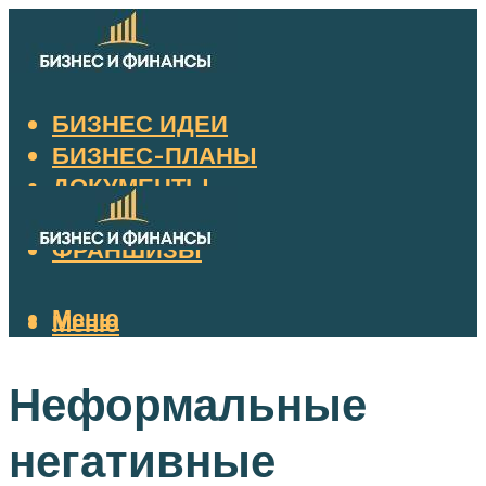
БИЗНЕС ИДЕИ
БИЗНЕС-ПЛАНЫ
ДОКУМЕНТЫ
НАЛОГИ
ФРАНШИЗЫ
Меню
Меню
Неформальные
негативные