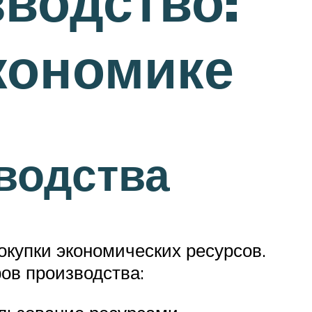
водство:
кономике
водства
окупки экономических ресурсов.
ов производства: