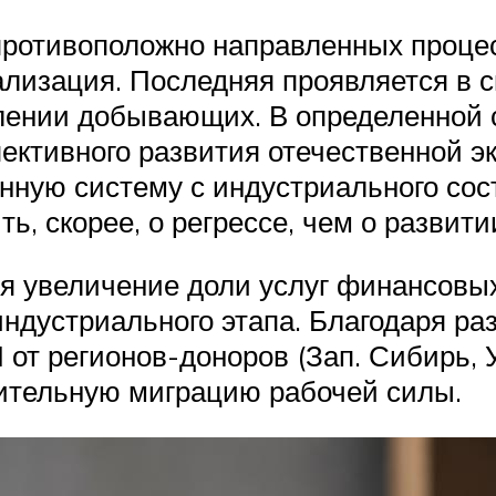
противоположно направленных процес
лизация. Последняя проявляется в
лении добывающих. В определенной 
пективного развития отечественной э
нную систему с индустриального сос
ь, скорее, о регрессе, чем о развити
ся увеличение доли услуг финансовых
индустриального этапа. Благодаря р
от регионов-доноров (Зап. Сибирь, У
чительную миграцию рабочей силы.