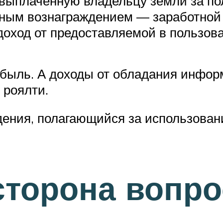
 выплаченную владельцу земли за по
ьным вознаграждением — заработной 
доход от предоставляемой в пользов
быль. А доходы от обладания инфо
 роялти.
ения, полагающийся за использовани
сторона вопро