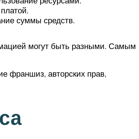
льзование ресурсами.
платой.
ание суммы средств.
рмацией могут быть разными. Самым
е франшиз, авторских прав,
са