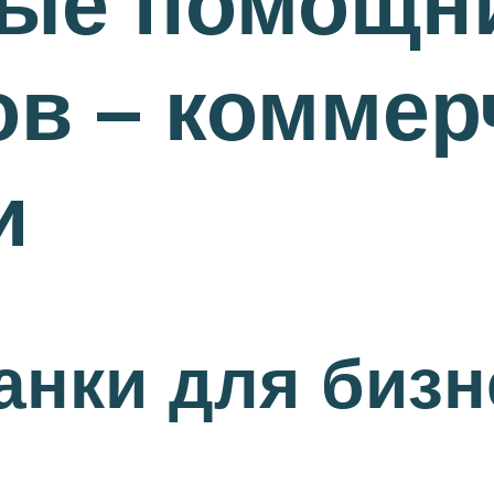
ые помощн
в – коммер
и
анки для бизн