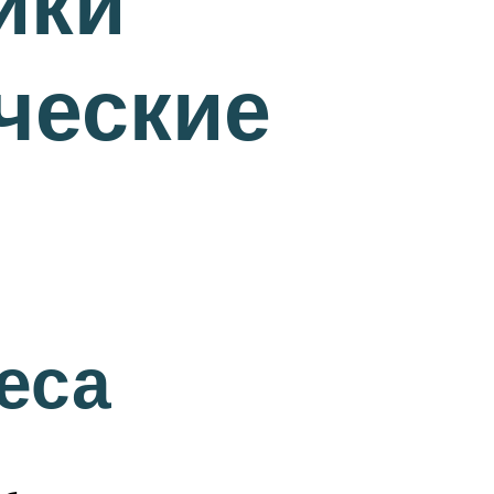
ики
ческие
еса