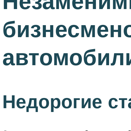
Незаменим
бизнесмено
автомобил
Недорогие ст