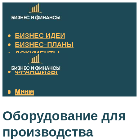
БИЗНЕС ИДЕИ
БИЗНЕС-ПЛАНЫ
ДОКУМЕНТЫ
НАЛОГИ
ФРАНШИЗЫ
Меню
Меню
Оборудование для
производства