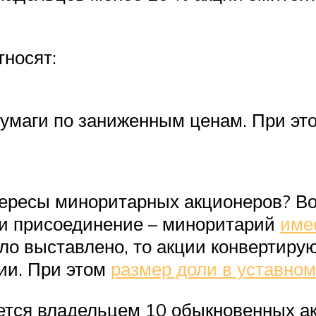
носят:
маги по заниженным ценам. При это
тересы миноритарных акционеров? В
ли присоединение – миноритарий
име
ло выставлено, то акции конвертиру
ции. При этом
размер доли в уставном
яется владельцем 10 обыкновенных а