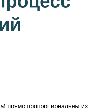
процесс
ий
та) прямо пропорциональны их