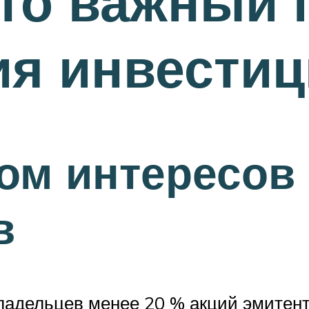
это важный 
ия инвестиц
ом интересов
в
ладельцев менее 20 % акций эмитен