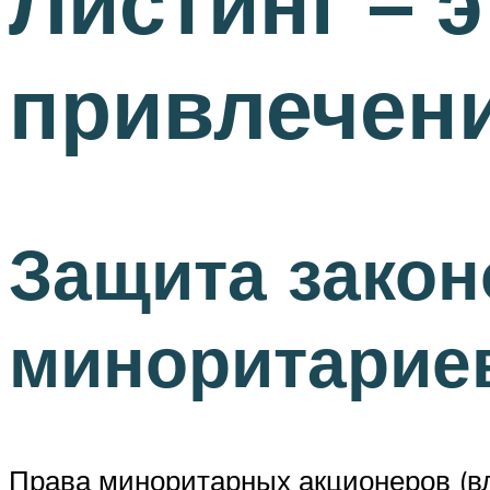
Листинг – 
привлечен
Защита закон
миноритарие
Права миноритарных акционеров (в