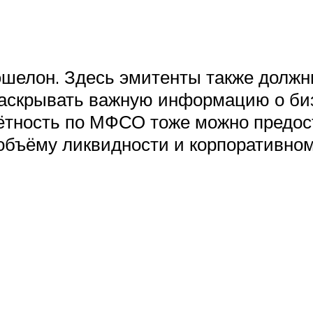
 эшелон. Здесь эмитенты также долж
раскрывать важную информацию о биз
чётность по МФСО тоже можно предост
объёму ликвидности и корпоративно