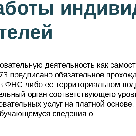
аботы индив
телей
овательную деятельность как самост
73 предписано обязательное прохожд
в ФНС либо ее территориальном подр
льный орган соответствующего уровня
зовательных услуг на платной основ
обучающемуся сведения о: