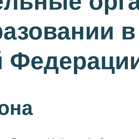
льные орга
азовании в
й Федераци
она