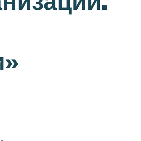
низации.
и»