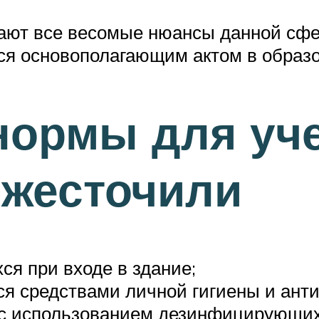
ют все весомые нюансы данной сфе
ся основополагающим актом в образ
нормы для уч
ужесточили
я при входе в здание;
ся средствами личной гигиены и анти
 с использованием дезинфицирующих 