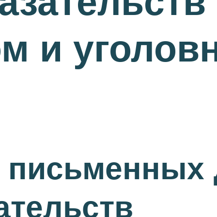
азательств
м и уголов
 письменных 
ательств