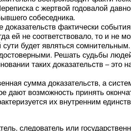
ереписка с жертвой годовалой давнос
бывшего собеседника.
е доказательств фактически события
гда ей не соответствовало, то и не м
й сути будет являться сомнительным.
недостоверными. Решать судьбы люде
новании таких доказательств – это 
венная сумма доказательств, а систе
ре дают возможность принять оконча
рактеризуется их внутренним единств
атель, следователь или государствен