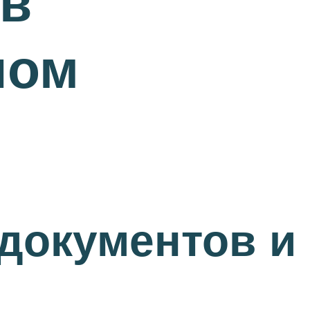
 в
ном
документов и