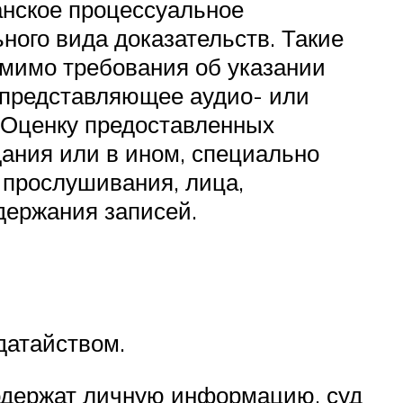
анское процессуальное
ного вида доказательств. Такие
омимо требования об указании
 представляющее аудио- или
. Оценку предоставленных
дания или в ином, специально
 прослушивания, лица,
держания записей.
датайством.
содержат личную информацию, суд