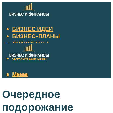
БИЗНЕС ИДЕИ
БИЗНЕС-ПЛАНЫ
ДОКУМЕНТЫ
НАЛОГИ
ФРАНШИЗЫ
Меню
Меню
Очередное
подорожание