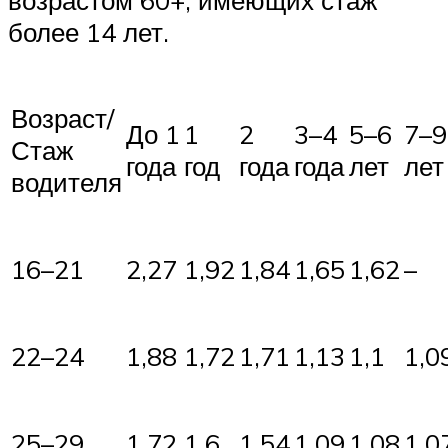
более 14 лет.
Возраст/
До 1
1
2
3–4
5–6
7–9
Стаж
года
год
года
года
лет
лет
водителя
16–21
2,27
1,92
1,84
1,65
1,62
–
22–24
1,88
1,72
1,71
1,13
1,1
1,0
25–29
1,72
1,6
1,54
1,09
1,08
1,0