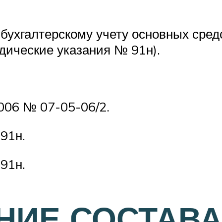
 бухгалтерскому учету основных сре
дические указания № 91н).
006 № 07-05-06/2.
91н.
91н.
НИЕ СОСТАВ