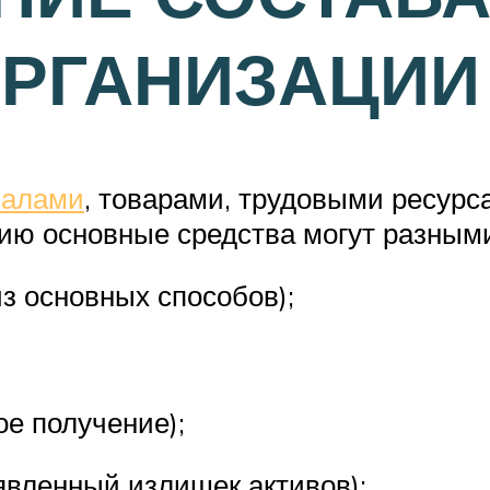
ОРГАНИЗАЦИИ
иалами
, товарами, трудовыми ресур
цию основные средства могут разным
из основных способов);
ое получение);
явленный излишек активов);