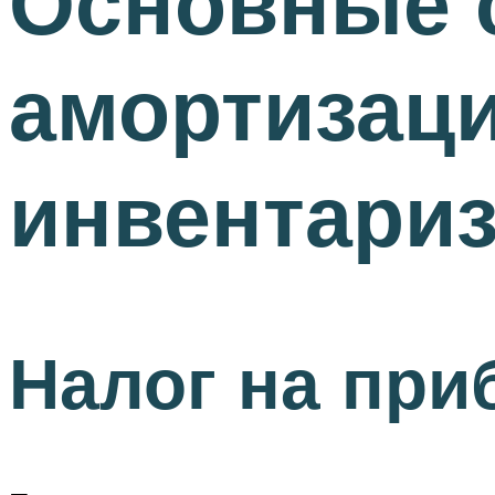
Основные 
амортизаци
инвентари
Налог на пр