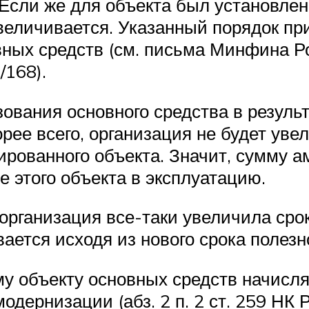
 Если же для объекта был установле
увеличивается. Указанный порядок пр
ных средств (см. письма Минфина Ро
/168).
ования основного средства в резуль
ее всего, организация не будет увел
рованного объекта. Значит, сумму а
 этого объекта в эксплуатацию.
рганизация все-таки увеличила срок
ается исходя из нового срока полезн
 объекту основных средств начисляе
дернизации (абз. 2 п. 2 ст. 259 НК