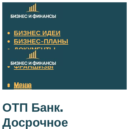
БИЗНЕС ИДЕИ
БИЗНЕС-ПЛАНЫ
ДОКУМЕНТЫ
НАЛОГИ
ФРАНШИЗЫ
Меню
Меню
ОТП Банк.
Досрочное