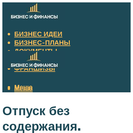
БИЗНЕС ИДЕИ
БИЗНЕС-ПЛАНЫ
ДОКУМЕНТЫ
НАЛОГИ
ФРАНШИЗЫ
Меню
Меню
Отпуск без
содержания.