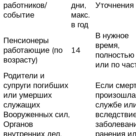
работников/
дни,
Уточнения
событие
макс.
в год
В нужное
Пенсионеры
время,
работающие (по
14
полностью
возрасту)
или по час
Родители и
супруги погибших
Если смер
или умерших
произошла
служащих
службе ил
Вооруженных сил,
вследстви
Органов
заболевани
внутренних дел,
ранения и